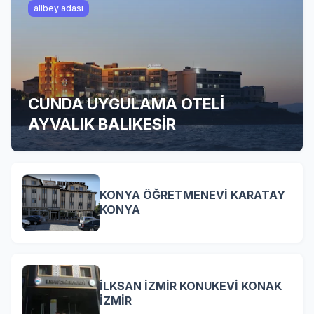
alibey adası
CUNDA UYGULAMA OTELİ
AYVALIK BALIKESİR
KONYA ÖĞRETMENEVİ KARATAY
KONYA
İLKSAN İZMİR KONUKEVİ KONAK
İZMİR