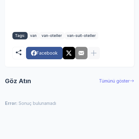
Tags:
van
van-oteller
van-suit-oteller
Facebook
Göz Atın
Tümünü göster
Error:
Sonuç bulunamadı