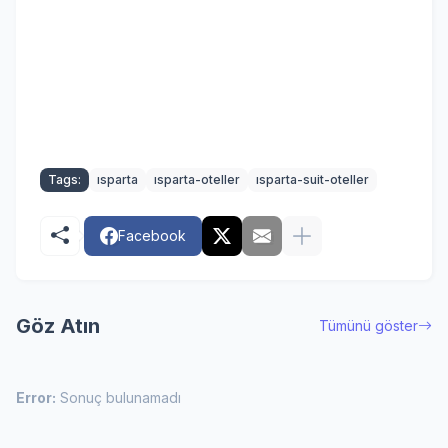
Tags:
ısparta
ısparta-oteller
ısparta-suit-oteller
Facebook
Göz Atın
Tümünü göster
Error:
Sonuç bulunamadı