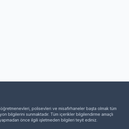
 öğretmenevleri, polisevleri ve misafirhaneler başta olmak tüm
on bilgilerini sunmaktadır. Tüm içerikler bilgilendirme amaçlı
pmadan önce ilgili işletmeden bilgileri teyit ediniz.