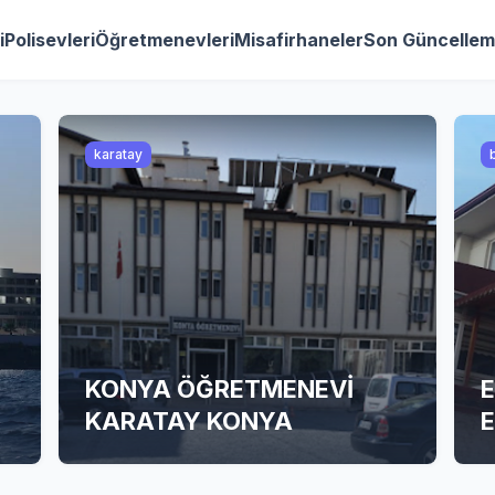
i
Polisevleri
Öğretmenevleri
Misafirhaneler
Son Güncellem
karatay
KONYA ÖĞRETMENEVİ
KARATAY KONYA
E