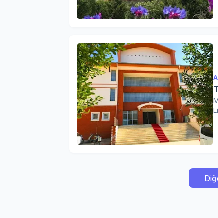
A
M
L
Diğ