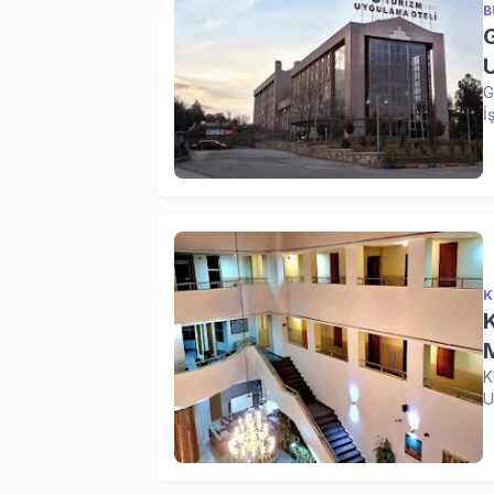
B
G
İ
K
K
U