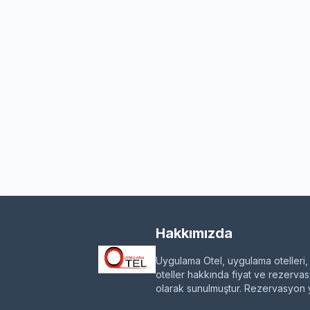
Hakkımızda
Uygulama Otel, uygulama otelleri,
oteller hakkında fiyat ve rezervasy
olarak sunulmuştur. Rezervasyon ya