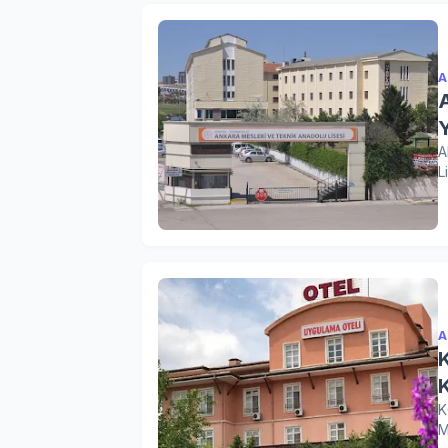
A
A
L
A
K
M