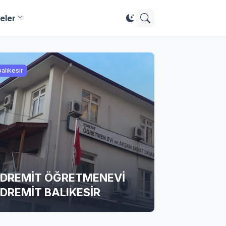
eler
balıkesir
EDREMİT ÖĞRETMENEVİ
DREMİT BALIKESİR