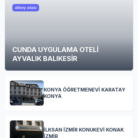
alibey adası
CUNDA UYGULAMA OTELİ
AYVALIK BALIKESİR
KONYA ÖĞRETMENEVİ KARATAY
KONYA
İLKSAN İZMİR KONUKEVİ KONAK
İZMİR