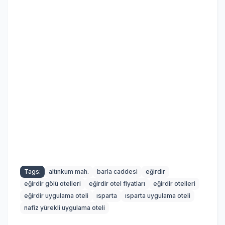
Tags:
altınkum mah.
barla caddesi
eğirdir
eğirdir gölü otelleri
eğirdir otel fiyatları
eğirdir otelleri
eğirdir uygulama oteli
ısparta
ısparta uygulama oteli
nafiz yürekli uygulama oteli