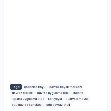
Tags:
çobanisa köyü
davraz kayak merkezi
davraz otelleri
davraz uygulama oteli
ısparta
ısparta uygulama oteli
karlıyayla
kulovası mevkii
sdü davraz konukevi
sdü davraz oteli