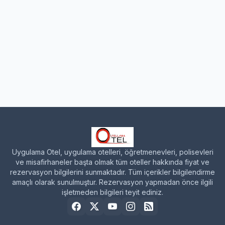
Uygulama Otel, uygulama otelleri, öğretmenevleri, polisevleri
ve misafirhaneler başta olmak tüm oteller hakkında fiyat ve
rezervasyon bilgilerini sunmaktadır. Tüm içerikler bilgilendirme
amaçlı olarak sunulmuştur. Rezervasyon yapmadan önce ilgili
işletmeden bilgileri teyit ediniz.