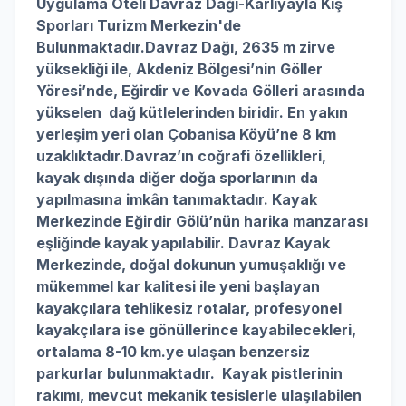
Uygulama Oteli Davraz Dağı-Karlıyayla Kış
Sporları Turizm Merkezin'de
Bulunmaktadır.Davraz Dağı, 2635 m zirve
yüksekliği ile, Akdeniz Bölgesi’nin Göller
Yöresi’nde, Eğirdir ve Kovada Gölleri arasında
yükselen dağ kütlelerinden biridir.
En yakın
yerleşim yeri olan Çobanisa Köyü’ne 8 km
uzaklıktadır.Davraz’ın coğrafi özellikleri,
kayak dışında diğer doğa sporlarının da
yapılmasına imkân tanımaktadır. Kayak
Merkezinde Eğirdir Gölü’nün harika manzarası
eşliğinde kayak yapılabilir. Davraz Kayak
Merkezinde, doğal dokunun yumuşaklığı ve
mükemmel kar kalitesi ile yeni başlayan
kayakçılara tehlikesiz rotalar, profesyonel
kayakçılara ise gönüllerince kayabilecekleri,
ortalama 8-10 km.ye ulaşan benzersiz
parkurlar bulunmaktadır. Kayak pistlerinin
rakımı, mevcut mekanik tesislerle ulaşılabilen