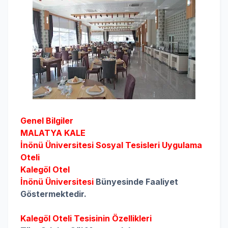
Genel Bilgiler
MALATYA KALE
İnönü Üniversitesi
Sosyal Tesisleri Uygulama
Oteli
Kalegöl Otel
İnönü Üniversitesi
Bünyesinde Faaliyet
Göstermektedir.
Kalegöl Oteli Tesisinin Özellikleri