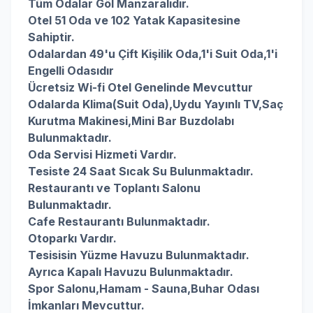
Tüm Odalar Göl Manzaralıdır.
Otel 51 Oda ve 102 Yatak Kapasitesine
Sahiptir.
Odalardan 49'u Çift Kişilik Oda,
1'i Suit Oda,
1'i
Engelli Odasıdır
Ücretsiz Wi-fi Otel Genelinde Mevcuttur
Odalarda
Klima(Suit Oda),
Uydu Yayınlı TV,
Saç
Kurutma Makinesi,
Mini Bar Buzdolabı
Bulunmaktadır.
Oda Servisi Hizmeti Vardır.
Tesiste 24 Saat Sıcak Su Bulunmaktadır.
Restaurantı ve Toplantı Salonu
Bulunmaktadır.
Cafe Restaurantı Bulunmaktadır.
Otoparkı Vardır.
Tesisisin Yüzme Havuzu Bulunmaktadır.
Ayrıca Kapalı Havuzu Bulunmaktadır.
Spor Salonu,Hamam - Sauna,Buhar Odası
İmkanları Mevcuttur.