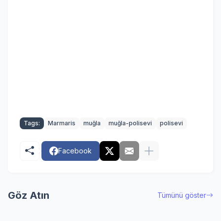
Tags:
Marmaris
muğla
muğla-polisevi
polisevi
Facebook
Göz Atın
Tümünü göster