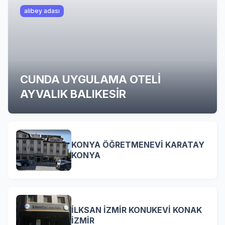
alibey adası
CUNDA UYGULAMA OTELİ
AYVALIK BALIKESİR
KONYA ÖĞRETMENEVİ KARATAY
KONYA
İLKSAN İZMİR KONUKEVİ KONAK
İZMİR