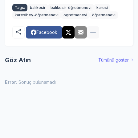
Tags:
balıkesir
balıkesir-öğretmenevi
karesi
karesibey-öğretmenevi
ogretmenevi
öğretmenevi
Facebook
Göz Atın
Tümünü göster
Error:
Sonuç bulunamadı