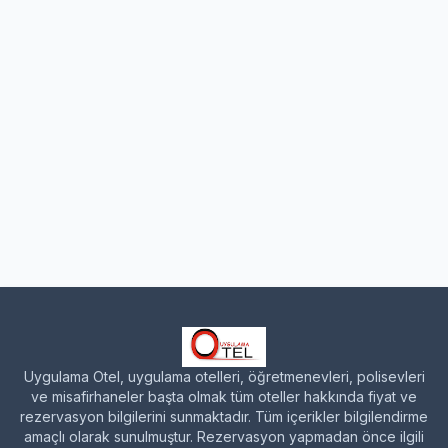
Uygulama Otel, uygulama otelleri, öğretmenevleri, polisevleri
ve misafirhaneler başta olmak tüm oteller hakkında fiyat ve
rezervasyon bilgilerini sunmaktadır. Tüm içerikler bilgilendirme
amaçlı olarak sunulmuştur. Rezervasyon yapmadan önce ilgili