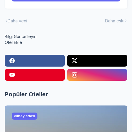
Daha yeni
Daha eski
Bilgi Güncelleyin
Otel Ekle
Popüler Oteller
alibey adası