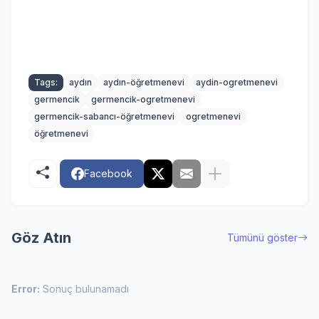
Tags:
aydın
aydın-öğretmenevi
aydin-ogretmenevi
germencik
germencik-ogretmenevi
germencik-sabancı-öğretmenevi
ogretmenevi
öğretmenevi
Facebook
Göz Atın
Tümünü göster
Error:
Sonuç bulunamadı