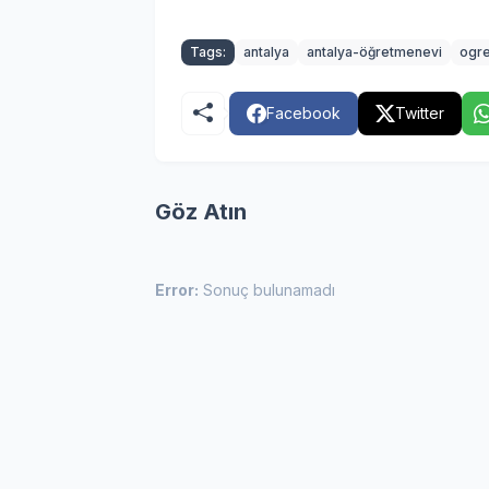
Tags:
antalya
antalya-öğretmenevi
ogr
Facebook
Twitter
Göz Atın
Error:
Sonuç bulunamadı