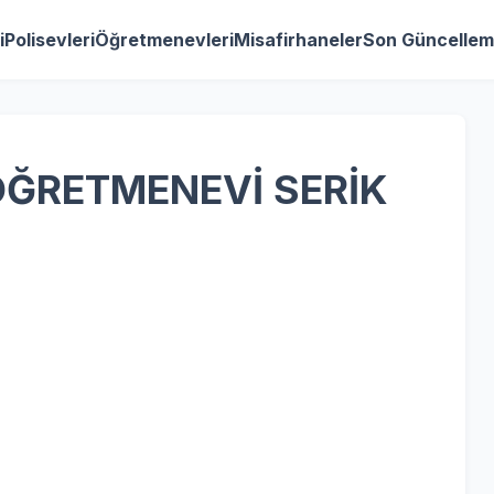
i
Polisevleri
Öğretmenevleri
Misafirhaneler
Son Güncellem
 ÖĞRETMENEVİ SERİK