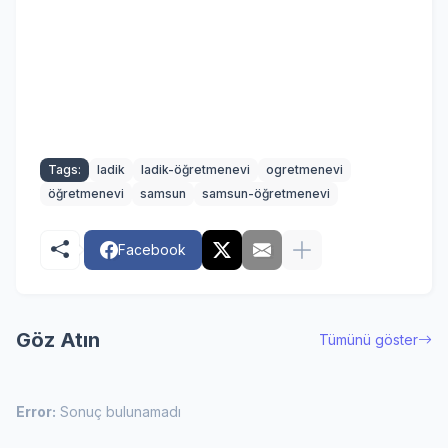
Tags:
ladik
ladik-öğretmenevi
ogretmenevi
öğretmenevi
samsun
samsun-öğretmenevi
Facebook
Göz Atın
Tümünü göster
Error:
Sonuç bulunamadı