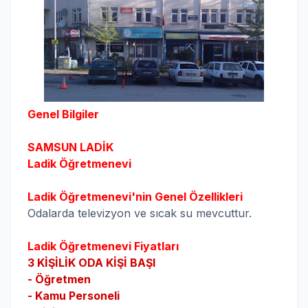
Genel Bilgiler
SAMSUN
LADİK
Ladik
Öğretmenevi
Ladik
Öğretmenevi'nin Genel Özellikleri
Odalarda televizyon ve sıcak su mevcuttur.
Ladik
Öğretmenevi Fiyatları
3 KİŞİLİK ODA KİŞİ BAŞI
- Öğretmen
- Kamu Personeli