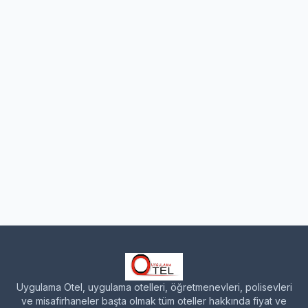
Uygulama Otel, uygulama otelleri, öğretmenevleri, polisevleri
ve misafirhaneler başta olmak tüm oteller hakkında fiyat ve