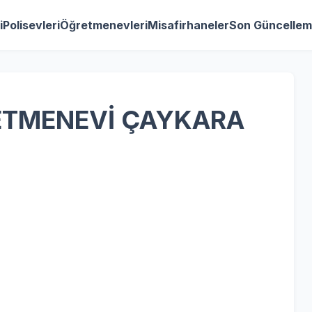
i
Polisevleri
Öğretmenevleri
Misafirhaneler
Son Güncellem
TMENEVİ ÇAYKARA