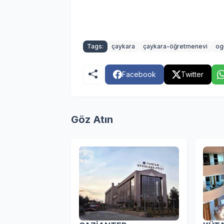
Tags:
çaykara
çaykara-öğretmenevi
og
Facebook
Twitter
Göz Atın