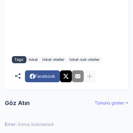
Tags:
tokat
tokat-oteller
tokat-suit-oteller
Facebook
Göz Atın
Tümünü göster
Error:
Sonuç bulunamadı