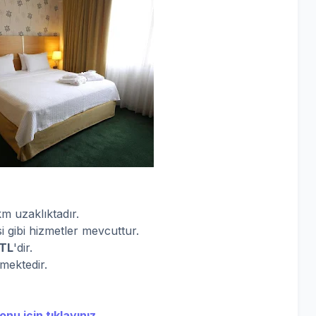
 uzaklıktadır.
si gibi hizmetler mevcuttur.
 TL
'dir.
rmektedir.
nu için tıklayınız.