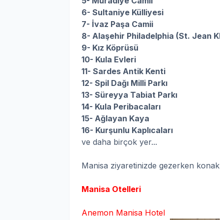
5- Muradiye Camii
6- Sultaniye Külliyesi
7- İvaz Paşa Camii
8- Alaşehir Philadelphia (St. Jean K
9- Kız Köprüsü
10- Kula Evleri
11- Sardes Antik Kenti
12- Spil Dağı Milli Parkı
13- Süreyya Tabiat Parkı
14- Kula Peribacaları
15- Ağlayan Kaya
16- Kurşunlu Kaplıcaları
ve daha birçok yer...
Manisa ziyaretinizde gezerken konaklay
Manisa Otelleri
Anemon Manisa Hotel