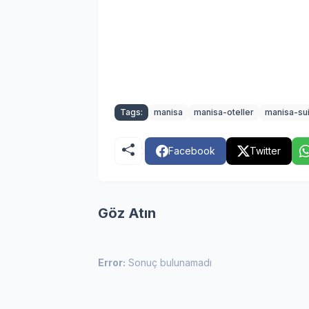
Tags:
manisa
manisa-oteller
manisa-sui
Facebook
Twitter
Göz Atın
Error:
Sonuç bulunamadı