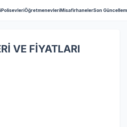
i
Polisevleri
Öğretmenevleri
Misafirhaneler
Son Güncellem
Rİ VE FİYATLARI