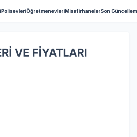
i
Polisevleri
Öğretmenevleri
Misafirhaneler
Son Güncellem
Rİ VE FİYATLARI