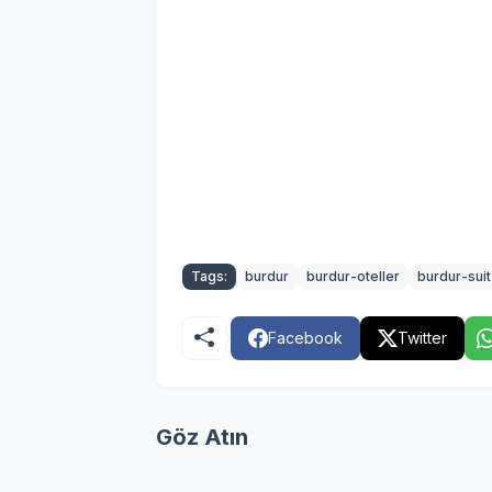
Tags:
burdur
burdur-oteller
burdur-suit
Facebook
Twitter
Göz Atın