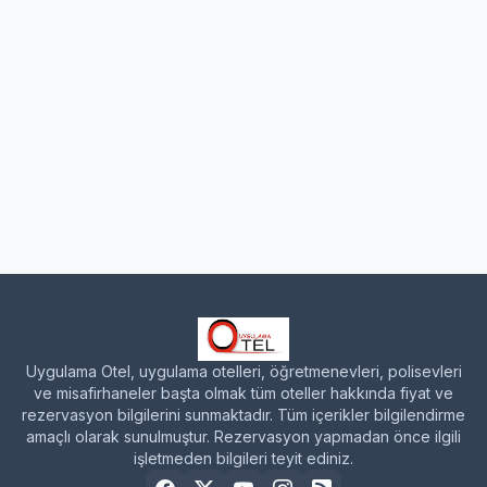
Uygulama Otel, uygulama otelleri, öğretmenevleri, polisevleri
ve misafirhaneler başta olmak tüm oteller hakkında fiyat ve
rezervasyon bilgilerini sunmaktadır. Tüm içerikler bilgilendirme
amaçlı olarak sunulmuştur. Rezervasyon yapmadan önce ilgili
işletmeden bilgileri teyit ediniz.