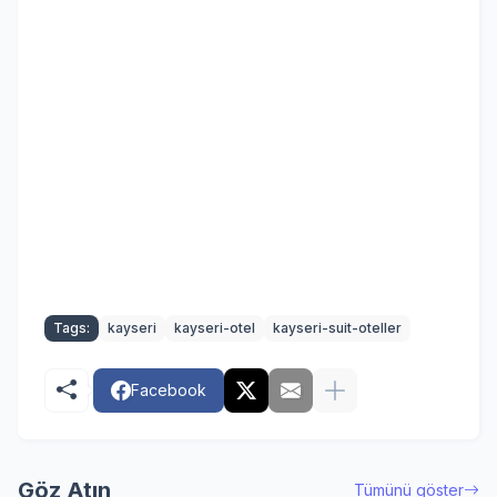
Tags:
kayseri
kayseri-otel
kayseri-suit-oteller
Facebook
Göz Atın
Tümünü göster