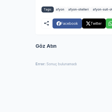
Tags:
afyon
afyon-otelleri
afyon-suit-ot
Facebook
Twitter
Göz Atın
Error:
Sonuç bulunamadı