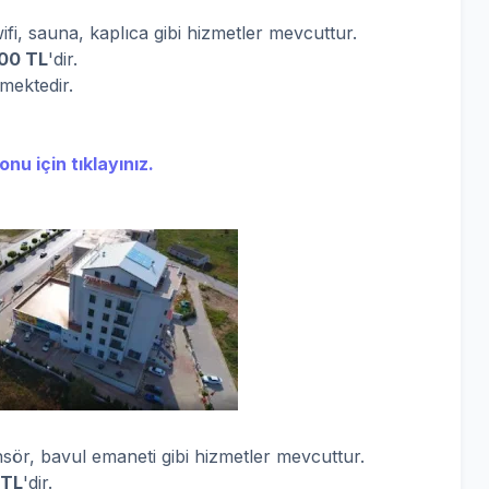
wifi, sauna, kaplıca gibi hizmetler mevcuttur.
800 TL
'dir.
rmektedir.
nu için tıklayınız.
ör, bavul emaneti gibi hizmetler mevcuttur.
 TL
'dir.