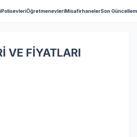
i
Polisevleri
Öğretmenevleri
Misafirhaneler
Son Güncellem
İ VE FİYATLARI