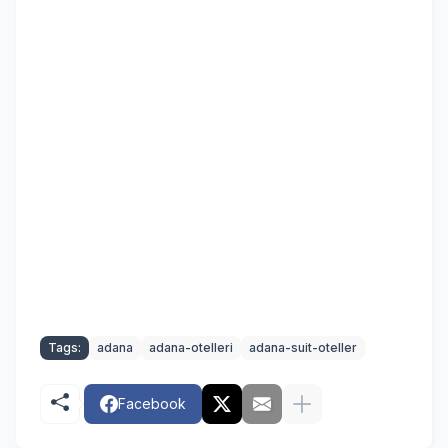
Tags:
adana
adana-otelleri
adana-suit-oteller
Facebook