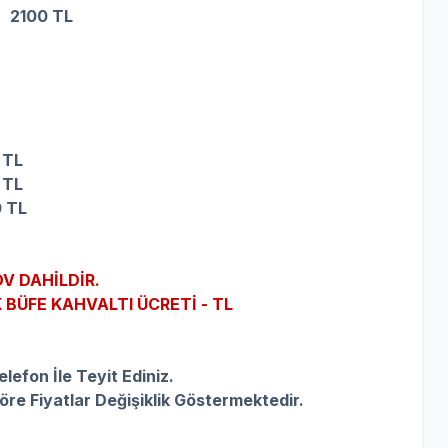
 2100 TL
 TL
 TL
 TL
V DAHİLDİR.
 BÜFE KAHVALTI ÜCRETİ - TL
lefon İle Teyit Ediniz.
öre Fiyatlar Değişiklik Göstermektedir.