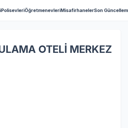
i
Polisevleri
Öğretmenevleri
Misafirhaneler
Son Güncellem
GULAMA OTELİ MERKEZ