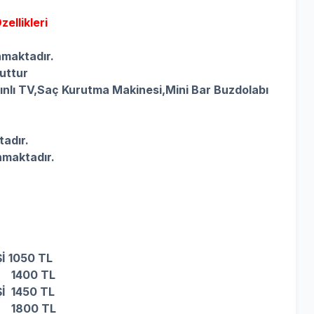
ellikleri
nmaktadır.
uttur
nlı TV,
Saç Kurutma Makinesi,
Mini Bar Buzdolabı
tadır.
nmaktadır.
İ 1050 TL
İ 1400 TL
İ 1450 TL
İ 1800 TL