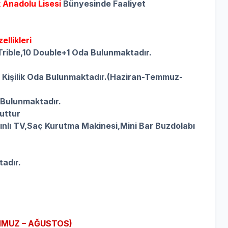
 Anadolu Lisesi
Bünyesinde Faaliyet
llikleri
 Trible,10 Double+1 Oda Bulunmaktadır.
 Kişilik Oda Bulunmaktadır.(Haziran-Temmuz-
n Bulunmaktadır.
uttur
nlı TV,
Saç Kurutma Makinesi,
Mini Bar Buzdolabı
tadır.
MMUZ – AĞUSTOS)