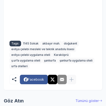
Tags:
1145 Sokak
akbayır mah.
doğukent
evliya çelebi mesleki ve teknik anadolu lisesi
evliya çelebi uygulama oteli
Karaköprü
ş.urfa uygulama oteli
şanlıurfa
şanlıurfa uygulama oteli
urfa otelleri
Facebook
Göz Atın
Tümünü göster