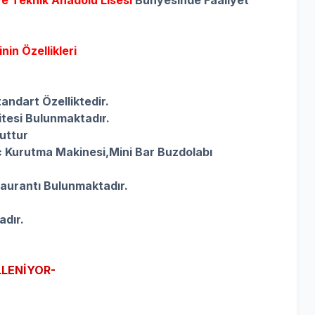
ve Teknik Anadolu Lisesi
Bünyesinde Faaliyet
in Özellikleri
andart Özelliktedir.
tesi Bulunmaktadır.
uttur
 Kurutma Makinesi,
Mini Bar Buzdolabı
aurantı Bulunmaktadır.
adır.
LENİYOR-