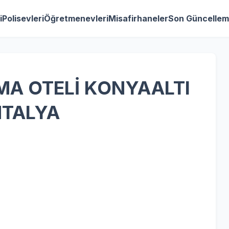
i
Polisevleri
Öğretmenevleri
Misafirhaneler
Son Güncellem
MA OTELİ KONYAALTI
TALYA